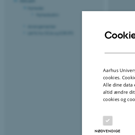
Aktuelt
Nyheder
Nyhedsarkiv
Arrangementer
Cookie
LAMU for DCA og ICROFS
Aarhus Univers
cookies. Cooki
Alle dine data 
altid ændre di
cookies og coo
2. maj 2020
af
Temaet for
NØDVENDIGE