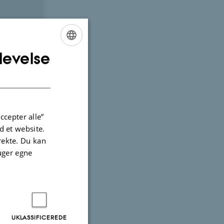
levelse
ENGLISH
DANISH
ccepter alle”
 et website.
irekte. Du kan
uger egne
UKLASSIFICEREDE