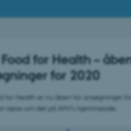
 Food for Health – åben
gninger for 2020
d for Health er nu åben for ansøgninger fo
an læse om det på AFH’s hjemmeside.