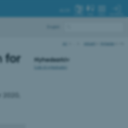
AU.DK
MIN PROFIL
SYSTEM
FIND
MENU
English
AU
…
Aktuelt
Nyheder
vis
 for
Nyhedsarkiv
Link til nyhedsarkiv
r 2020,