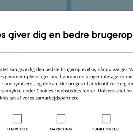
s giver dig en bedre brugerop
itet kan give dig den bedste brugeroplevelse, når du vælger ”A
es gemmer oplysninger om, hvordan en bruger interagerer med
er anonymiseret, og de kan ikke bruges til at identificere dig d
t samtykke under Cookies i webstedets footer. Universitetet br
kies sat af vores samarbejdspartnere.
Lise Bundgaard
 2020-ansøgningerne er “Mælk i sund, bæredygtig kost”
STATISTISKE
MARKETING
FUNKTIONELLE