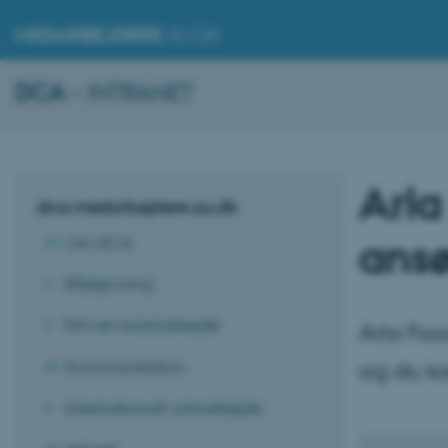
MEDARBEJDERE
.AU.DK
DCA
– INTRANET
Arla
dca.medarbejdere.au.dk
ansø
Om DCA
Rådgivning
Erhvervssamarbejde
Arla Foo
Kommunikation
og du k
Internationalt samarbejde