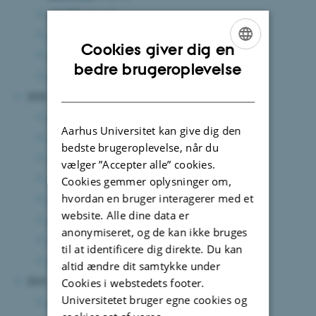
juli 2021
(1 post)
maj 2021
(1 post)
Cookies giver dig en
marts 2021
(2 poster)
ENGLISH
bedre brugeroplevelse
februar 2021
(2 poster)
DANISH
2020
december 2020
(2 poster)
Aarhus Universitet kan give dig den
oktober 2020
(1 post)
bedste brugeroplevelse, når du
september 2020
(4 poster)
vælger ”Accepter alle” cookies.
juli 2020
(3 poster)
Cookies gemmer oplysninger om,
hvordan en bruger interagerer med et
maj 2020
(2 poster)
website. Alle dine data er
april 2020
(2 poster)
anonymiseret, og de kan ikke bruges
marts 2020
(2 poster)
til at identificere dig direkte. Du kan
februar 2020
(1 post)
altid ændre dit samtykke under
2019
Cookies i webstedets footer.
Universitetet bruger egne cookies og
november 2019
(2 poster)