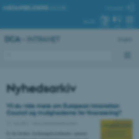
MEDARBEJDERE
.AU.DK
Min profil
AU.DK
SYSTEM
FIND
MENU
DCA
– INTRANET
English
Nyhedsarkiv
Vil du vide mere om European Innovation
Council og mulighederne for finansiering?
27. maj 2021
-
DCA medarbejdernyhed
Er du forsker, forskningskoordinator, spinout-