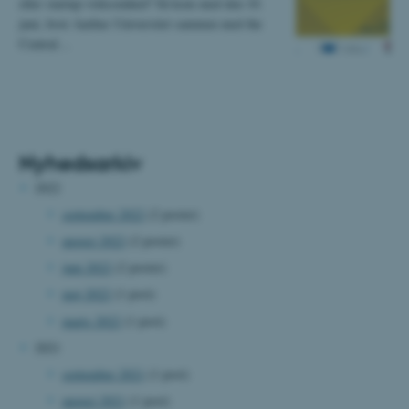
eller startup-virksomhed? Så kom med den 10.
juni, hvor Aarhus Universitet sammen med the
Central…
Nyhedsarkiv
2022
september 2022
(2 poster)
august 2022
(2 poster)
juni 2022
(2 poster)
maj 2022
(1 post)
marts 2022
(1 post)
2021
september 2021
(1 post)
august 2021
(1 post)