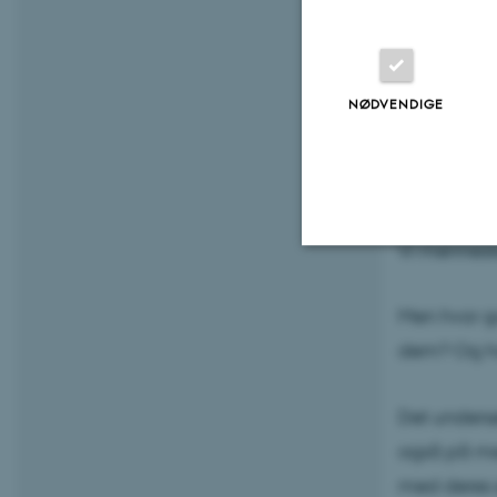
NØDVENDIGE
2. juli 2026
af
M
Vi menneske
Nødvendige
Men hvor go
dem? Og ha
Nødvendige cooki
grundlæggende fu
Det undersø
cookies.
også på men
med deres 