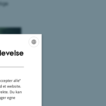
lige
levelse
ENGLISH
DANISH
ccepter alle”
 et website.
irekte. Du kan
uger egne