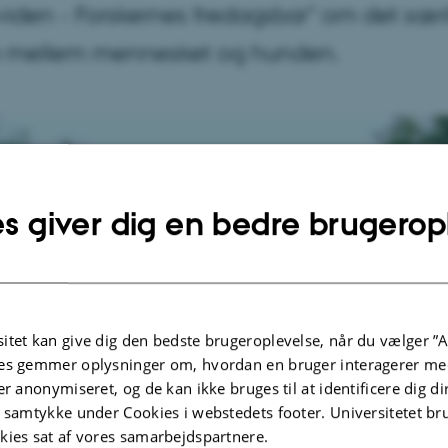
 viden - Forskernes fredagsbar" om det sær
 mellem mennesket og hunden.
s giver dig en bedre brugerop
itet kan give dig den bedste brugeroplevelse, når du vælger ”A
es gemmer oplysninger om, hvordan en bruger interagerer med
er anonymiseret, og de kan ikke bruges til at identificere dig d
t samtykke under Cookies i webstedets footer. Universitetet br
kies sat af vores samarbejdspartnere.