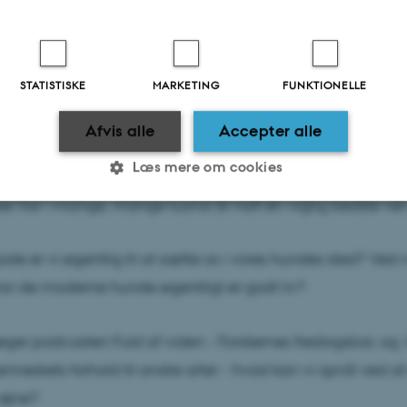
STATISTISKE
MARKETING
FUNKTIONELLE
Afvis alle
Accepter alle
Læs mere om cookies
ette Bjerre
r har i mange, mange tusind år haft én vigtig bedste ve
Statistiske
Marketing
Funktionelle
de er vi egentlig til at sætte os i vores hundes sted? Ved
r de moderne hunde egentligt et godt liv?
es hjælper med at gøre hjemmesiden brugbar ved at aktiv
nktioner som navigation mm. Hjemmesiden kan ikke funge
ger podcasten Fuld af viden - Forskernes fredagsbar, og
neskets forhold til andre arter - hvad kan vi opnå ved at
øjne?