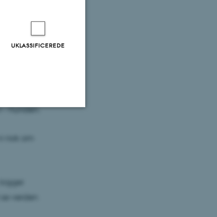
UKLASSIFICEREDE
n - hunden.
Uklassificerede
 vi nok om
ere nogle
rer uden disse
 kigger
 se verden