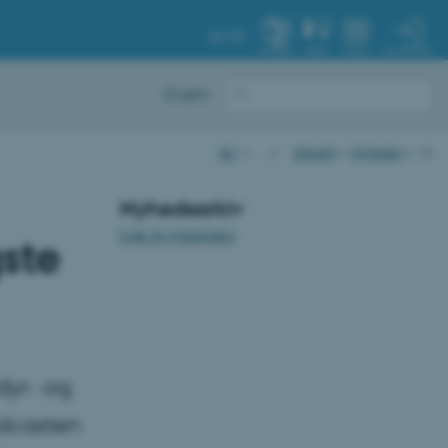
AU.DK
MIN PROFIL
SYSTEM
FIND
MENU
English
AU
…
Aktuelt
Nyheder
vis
Nyhedsarkiv
Link til nyhedsarkiv
ste
dyr- og
odcasten