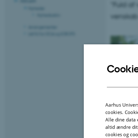
Aktuelt
"Fuld af
Nyheder
venskab
Nyhedsarkiv
Arrangementer
LAMU for DCA og ICROFS
Cookie
Aarhus Univers
cookies. Cooki
Alle dine data 
altid ændre di
cookies og coo