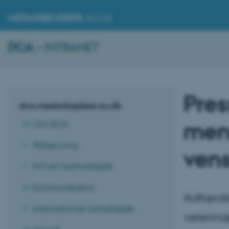
MEDARBEJDERE
.AU.DK
DCA
– INTRANET
Pres
dca.medarbejdere.au.dk
menn
Om DCA
Rådgivning
ven
Erhvervssamarbejde
Kommunikation
Adfærdsb
Internationalt samarbejde
veterin