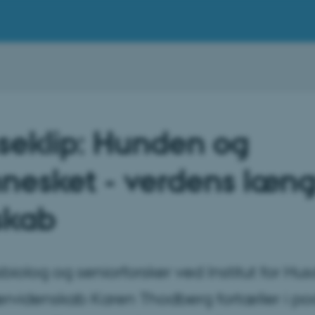
seklip: Hunden og
esket - verdens læng
skab
iolog og seniorforsker ved Institut for Hus
ærvidenskab Karen Thodberg fortæller i p