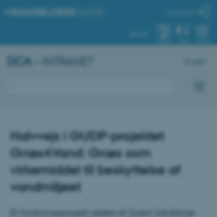
MEDARBEJDERE
.AU.DK
Min profil
AU.DK
SYSTEM
FIND
MENU
DCA
– INTRANET
English
Halvvejs i GUDP-projektet
Græs4Vand: Græs som
virkemiddel til beskyttelse af
vandmiljøet
Et forskningsprojekt støttet af Grønt Udviklings-