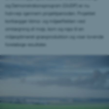
og Demonstrationsprogram (GUDP) er nu
halvvejs igennem projektperioden. Projektet
kortlægger klima- og miljøeffekten ved
omlægning af majs, korn og raps til en
miljøoptimeret græsproduktion og viser lovende
foreløbige resultater.