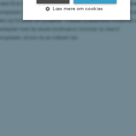
øre få et dybere indblik i projektet og dets foreløbige resultat
Læs mere om cookies
ongressen d. 8. og 9. januar på standen, hvor Skive Kommune b
ideo og fortæller om projektet. Videoen præsenterer forskernes
rbejdet med de lokale landmænd. Kommer du ikke til
Nødvendige
Statistiske
Marketing
ongressen, så kan du se videoen her:
Funktionelle
Uklassificerede
Nødvendige cookies hjælper med
at gøre hjemmesiden brugbar ved
at aktivere nogle grundlæggende
funktioner som navigation mm.
Hjemmesiden kan ikke fungerer
uden disse cookies.
Navn
Udbyder / Domæne