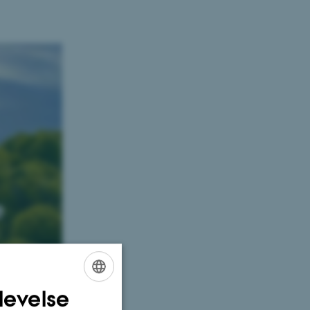
levelse
ENGLISH