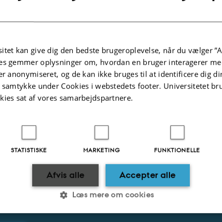
itet kan give dig den bedste brugeroplevelse, når du vælger ”A
ysninger om arrangementet
T
es gemmer oplysninger om, hvordan en bruger interagerer med
ag
11.
august 2026,
kl. 09:00
- torsdag
er anonymiseret, og de kan ikke bruges til at identificere dig d
t samtykke under Cookies i webstedets footer. Universitetet br
ugust 2026,
kl. 23:59
kies sat af vores samarbejdspartnere.
l kalender
ND® Conference Centre, Billund, Denmark
STATISTISKE
MARKETING
FUNKTIONELLE
ØR
PRIS
ernational Society for Equitation Science
4,100 DKK
Afvis alle
Accepter alle
side
Læs mere om cookies