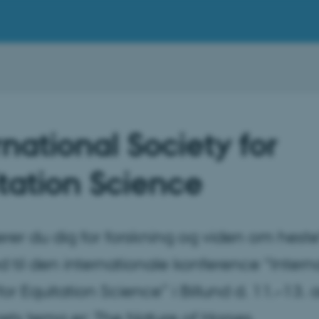
rnational Society for
tation Science
erer du dig for forskning og viden om hest
til den internationale konference “Intern
for Equitation Science” i Billund d. 11.–13. 
ets tema er: The Nature of Horses.