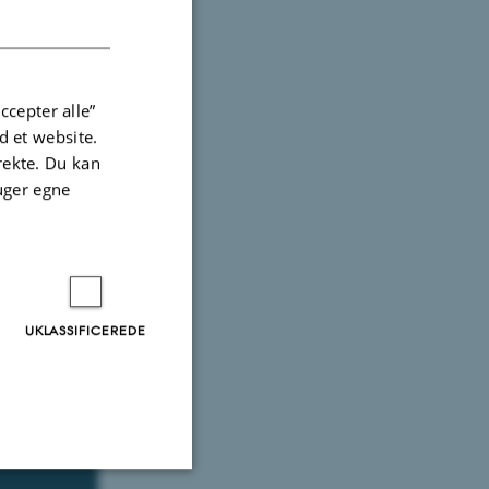
DANISH
ccepter alle”
 et website.
irekte. Du kan
uger egne
UKLASSIFICEREDE