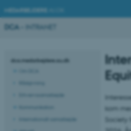
MEDARBEJDERE
.AU.DK
DCA
– INTRANET
Inte
dca.medarbejdere.au.dk
Equi
Om DCA
Rådgivning
Erhvervssamarbejde
Interess
Kommunikation
kom med 
Society 
Internationalt samarbejde
2026. År