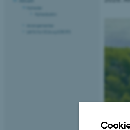
Aktuelt
Nyheder
Nyhedsarkiv
Arrangementer
LAMU for DCA og ICROFS
Cookie