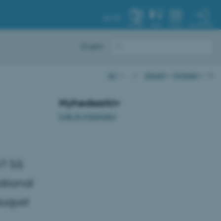
AU.DK
MIN PROFIL
SYSTEM
FIND
MENU
English
AU
…
Aktuelt
Nyheder
vis
Nyhedsarkiv
Link til nyhedsarkiv
e? Så
ational
august