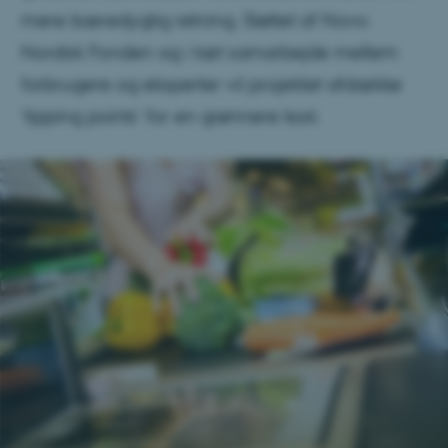
mere bæredygtig retning. Støttet af Novo
Nordisk Fonden og i tæt samarbejde mellem
forbrugere og eksperter vil projektet afdække
’tipping points’ for en grønnere kost.