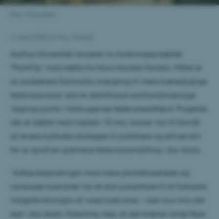
Foto: Colourbox
3. marts 2025
af
Hiva Ahmadi
Aarhus Universitet lancerer nu forskningsprojektet
"PlantTip" med støtte fra Novo Nordisk Fonden. Målet er
at accelerere Danmarks overgang til mere bæredygtige
fødevarevaner ved at identificere samfundsmæssige
’tipping points’ i forbrugernes fødevareadfærd. Projektet,
der er støttet med næsten 10 mio. kroner, har til formål
at levere konkrete strategier til politikere og erhvervsliv
for at opnå en grønnere fødevareomstilling i stor skala.
“Adfærdsændringer mod mere plantebaserede og
varierede kostvaner har et stort potentiale til at forbedre
miljøpåvirkningen af vores kostvaner – men kun hvis det
sker i stor skala. Forskning viser, at det kræver langt flere