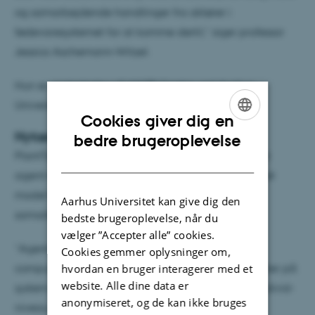
og samarbejdende handlinger fra aktører i
fødevaresystemet for at komme dertil,” siger professor
Jessica Aschemann-Witzel.
Hun er centerleder på MAPP Centre ved Aarhus
Universitet og står for at koordinere projektet.
Cookies giver dig en
ENGLISH
Nytænkende metode
bedre brugeroplevelse
PlantTip benytter en banebrydende tilgang kaldet
DANISH
agent-baseret modellering (ABM), hvor en simuleret
model for realistisk forbrugeradfærd udvikles i
Aarhus Universitet kan give dig den
samarbejde mellem eksperter og interessenter.
bedste brugeroplevelse, når du
vælger ”Accepter alle” cookies.
“Agent-baseret modellering (ABM) er en
Cookies gemmer oplysninger om,
computersimuleringsmetode, der beregner resultater på
hvordan en bruger interagerer med et
website. Alle dine data er
system-niveau som følge af adfærd og valg på individ-
anonymiseret, og de kan ikke bruges
niveau. Det gør ABM særlig nyttig til empirisk