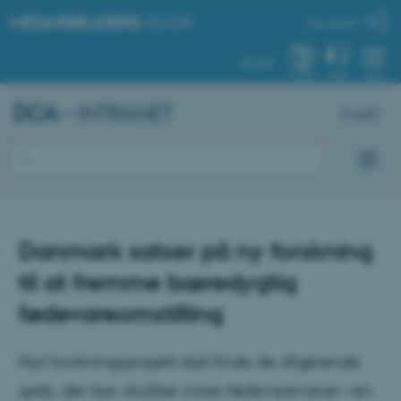
MEDARBEJDERE
.AU.DK
Min profil
AU.DK
SYSTEM
FIND
MENU
DCA
– INTRANET
English
Danmark satser på ny forskning
til at fremme bæredygtig
fødevareomstilling
Nyt forskningsprojekt skal finde de afgørende
greb, der kan skubbe vores fødevarevaner i en