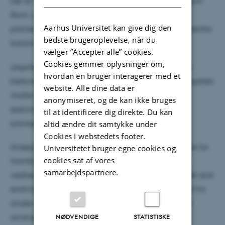
Det er nu muligt at ansøge om del i legatet fra Kølpin
Ravn. Legatet har til formål at fremme
Aarhus Universitet kan give dig den
plantepatologiske studier og at støtte forskning indenfor
bedste brugeroplevelse, når du
botanikken.
vælger ”Accepter alle” cookies.
Cookies gemmer oplysninger om,
Legatet uddeles én gang om året, og i år forventer
hvordan en bruger interagerer med et
bestyrelsen at uddele fire-seks legatportioner af legatets
website. Alle dine data er
midler fortrinsvis til yngre forskere eller
anonymiseret, og de kan ikke bruges
specialestuderende, der beskæftiger sig med
til at identificere dig direkte. Du kan
plantepatologisk forskning.
altid ændre dit samtykke under
Cookies i webstedets footer.
Ansøgninger skal indeholde en udførlig redegørelse for
Universitetet bruger egne cookies og
cookies sat af vores
formålet, og budget for den ansøgte aktivitet skal
samarbejdspartnere.
vedlægges. Uspecificerede ansøgninger afvises. Det skal
endvidere oplyses, om der er søgt støtte til formålet fra
anden side. Der vil generelt ikke kunne fås støtte til
NØDVENDIGE
STATISTISKE
arrangementer m.v., der har fundet sted på det