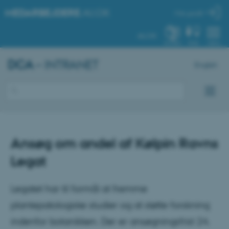
MEDARBEJDERE
.AU.DK
Min profil
AU.DK
SYSTEM
FIND
MENU
DCA
– INTRANET
English
Ansøg om andel af Kølpin Ravns
Legat
Legatet har til formål at fremme
plantepatologiske studier og at støtte forskning
indenfor botanikken. Der er ansøgningsfrist 24.